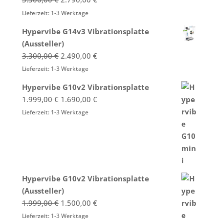
Preis
Preis
Lieferzeit:
1-3 Werktage
war:
ist:
Hypervibe G14v3 Vibrationsplatte
3.300,00 €
2.790,00 €.
(Aussteller)
Ursprünglicher
Aktueller
3.300,00
€
2.490,00
€
Preis
Preis
Lieferzeit:
1-3 Werktage
war:
ist:
Hypervibe G10v2 Vibrationsplatte
3.300,00 €
2.490,00 €.
Ursprünglicher
Aktueller
1.999,00
€
1.690,00
€
Preis
Preis
Lieferzeit:
1-3 Werktage
war:
ist:
1.999,00 €
1.690,00 €.
Hypervibe G10v2 Vibrationsplatte
(Aussteller)
Ursprünglicher
Aktueller
1.999,00
€
1.500,00
€
Preis
Preis
Lieferzeit:
1-3 Werktage