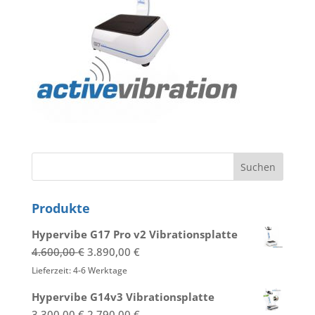
Produkte
Hypervibe G17 Pro v2 Vibrationsplatte
Ursprünglicher
Aktueller
4.600,00
€
3.890,00
€
Preis
Preis
Lieferzeit:
4-6 Werktage
war:
ist:
Hypervibe G14v3 Vibrationsplatte
4.600,00 €
3.890,00 €.
Ursprünglicher
Aktueller
3.300,00
€
2.790,00
€