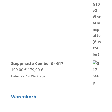
war:
ist:
1.999,00 €
1.500,00 €.
Steppmatte-Combo für G17
Ursprünglicher
Aktueller
199,00
€
179,00
€
Preis
Preis
Lieferzeit:
1-3 Werktage
war:
ist:
199,00 €
179,00 €.
Warenkorb