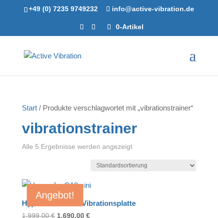
+49 (0) 7235 9749232
info@active-vibration.de
0-Artikel
Start
/ Produkte verschlagwortet mit „vibrationstrainer“
vibrationstrainer
Alle 5 Ergebnisse werden angezeigt
Angebot!
Hypervibe G10v2 Vibrationsplatte
Ursprünglicher
Aktueller
1.999,00
€
1.690,00
€